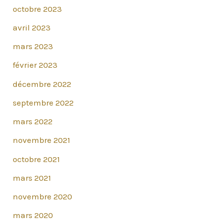
u
octobre 2023
n
avril 2023
a
mars 2023
r
février 2023
t
décembre 2022
i
septembre 2022
c
mars 2022
l
e
novembre 2021
octobre 2021
mars 2021
novembre 2020
mars 2020