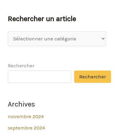
Rechercher un article
R
e
c
Rechercher
h
Rechercher
e
r
c
Archives
h
novembre 2024
e
r
septembre 2024