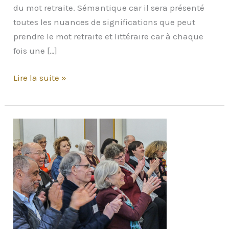
du mot retraite. Sémantique car il sera présenté
toutes les nuances de significations que peut
prendre le mot retraite et littéraire car à chaque
fois une […]
A
Lire la suite »
propos
de
la
Retraite