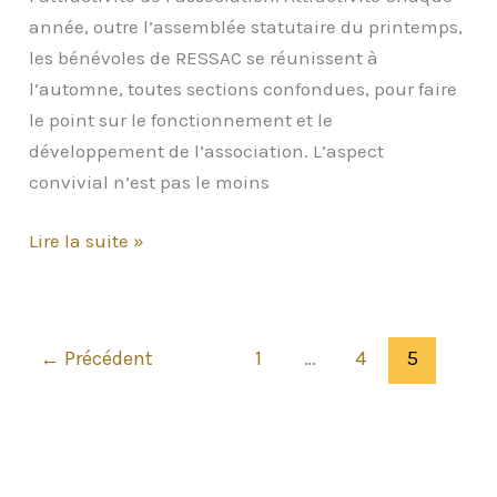
année, outre l’assemblée statutaire du printemps,
les bénévoles de RESSAC se réunissent à
l’automne, toutes sections confondues, pour faire
le point sur le fonctionnement et le
développement de l’association. L’aspect
convivial n’est pas le moins
Une
Lire la suite »
réunion
plénière
consacrée
←
Précédent
1
…
4
5
au
développement
de
l’attractivité
de