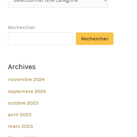
e
c
Rechercher
h
Rechercher
e
r
c
Archives
h
novembre 2024
e
r
septembre 2024
u
octobre 2023
n
avril 2023
a
mars 2023
r